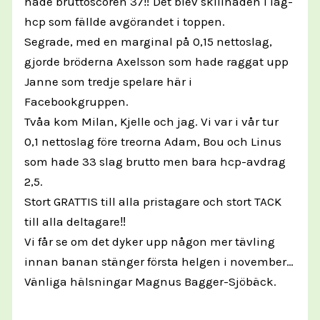
hade bruttoscoren 37‼️ Det blev skillnaden i lag-
hcp som fällde avgörandet i toppen.
Segrade, med en marginal på 0,15 nettoslag,
gjorde bröderna Axelsson som hade raggat upp
Janne som tredje spelare här i
Facebookgruppen.
Tvåa kom Milan, Kjelle och jag. Vi var i vår tur
0,1 nettoslag före treorna Adam, Bou och Linus
som hade 33 slag brutto men bara hcp-avdrag
2,5.
Stort GRATTIS till alla pristagare och stort TACK
till alla deltagare‼️
Vi får se om det dyker upp någon mer tävling
innan banan stänger första helgen i november…
Vänliga hälsningar Magnus Bagger-Sjöbäck.