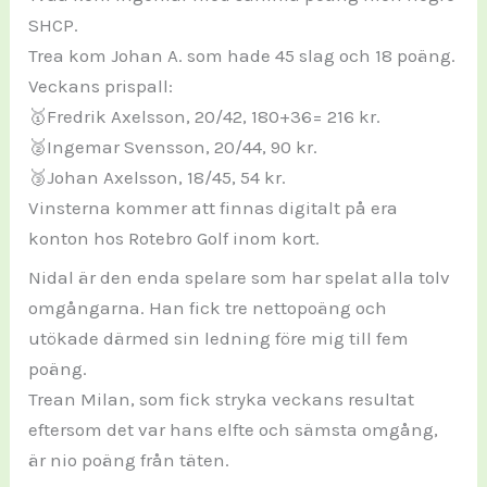
SHCP.
Trea kom Johan A. som hade 45 slag och 18 poäng.
Veckans prispall:
🥇Fredrik Axelsson, 20/42, 180+36= 216 kr.
🥈Ingemar Svensson, 20/44, 90 kr.
🥉Johan Axelsson, 18/45, 54 kr.
Vinsterna kommer att finnas digitalt på era
konton hos Rotebro Golf inom kort.
Nidal är den enda spelare som har spelat alla tolv
omgångarna. Han fick tre nettopoäng och
utökade därmed sin ledning före mig till fem
poäng.
Trean Milan, som fick stryka veckans resultat
eftersom det var hans elfte och sämsta omgång,
är nio poäng från täten.