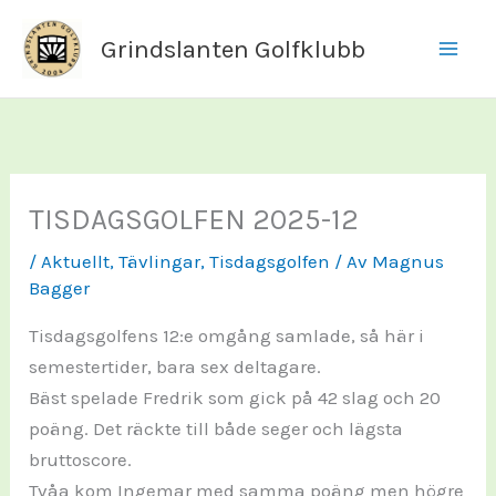
Hoppa
Grindslanten Golfklubb
till
innehåll
TISDAGSGOLFEN 2025-12
/
Aktuellt
,
Tävlingar
,
Tisdagsgolfen
/ Av
Magnus
Bagger
Tisdagsgolfens 12:e omgång samlade, så här i
semestertider, bara sex deltagare.
Bäst spelade Fredrik som gick på 42 slag och 20
poäng. Det räckte till både seger och lägsta
bruttoscore.
Tvåa kom Ingemar med samma poäng men högre