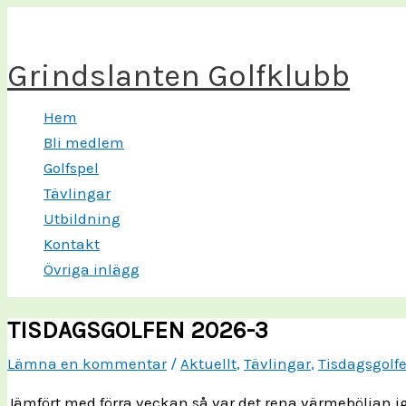
Hoppa
till
Grindslanten Golfklubb
innehåll
Hem
Bli medlem
Golfspel
Tävlingar
Utbildning
Kontakt
Övriga inlägg
TISDAGSGOLFEN 2026-3
Lämna en kommentar
/
Aktuellt
,
Tävlingar
,
Tisdagsgolf
Jämfört med förra veckan så var det rena värmeböljan igå