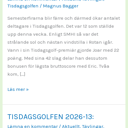
Tisdagsgolfen
/
Magnus Bagger
Semesterfirarna blir färre och därmed ökar antalet
deltagare i Tisdagsgolfen. Det var 12 som ställde
upp denna vecka. Enligt SMHI så var det
strålande sol och nästan vindstilla i Rotan igår.
Vann i sin Tisdagsgolf-premiär gjorde Joar med 22
poäng. Med sina 42 slag delar han dessutom
bonusen för lägsta bruttoscore med Eric. Tvåa
kom, […]
TISDAGSGOLFEN
Läs mer »
2026-
14:
TISDAGSGOLFEN 2026-13:
Lämna en kommentar
/
Aktuellt
,
Tävlingar
,