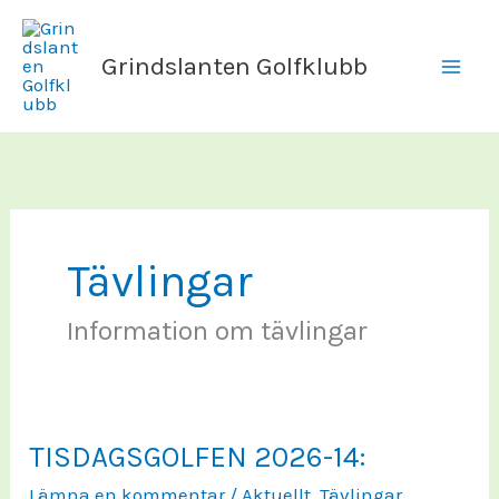
Hoppa
till
Grindslanten Golfklubb
innehåll
Tävlingar
Information om tävlingar
TISDAGSGOLFEN 2026-14:
Lämna en kommentar
/
Aktuellt
,
Tävlingar
,