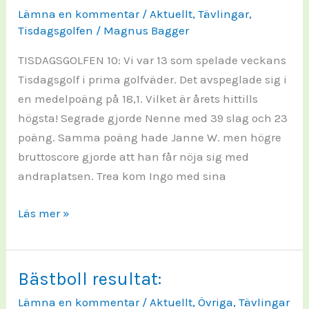
Lämna en kommentar
/
Aktuellt
,
Tävlingar
,
Tisdagsgolfen
/
Magnus Bagger
TISDAGSGOLFEN 10: Vi var 13 som spelade veckans
Tisdagsgolf i prima golfväder. Det avspeglade sig i
en medelpoäng på 18,1. Vilket är årets hittills
högsta! Segrade gjorde Nenne med 39 slag och 23
poäng. Samma poäng hade Janne W. men högre
bruttoscore gjorde att han får nöja sig med
andraplatsen. Trea kom Ingo med sina
TISDAGSGOLFEN
Läs mer »
2026-
10:
Bästboll resultat:
Lämna en kommentar
/
Aktuellt
,
Övriga
,
Tävlingar