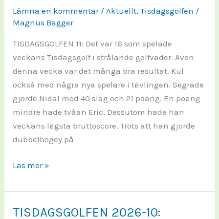
Lämna en kommentar
/
Aktuellt
,
Tisdagsgolfen
/
Magnus Bagger
TISDAGSGOLFEN 11: Det var 16 som spelade
veckans Tisdagsgolf i strålande golfväder. Även
denna vecka var det många bra resultat. Kul
också med några nya spelare i tävlingen. Segrade
gjorde Nidal med 40 slag och 21 poäng. En poäng
mindre hade tvåan Eric. Dessutom hade han
veckans lägsta bruttoscore. Trots att han gjorde
dubbelbogey på
TISDAGSGOLFEN
Läs mer »
2026-
11:
TISDAGSGOLFEN 2026-10: