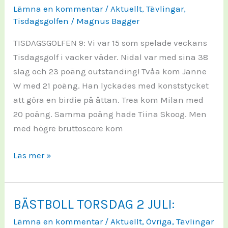
Lämna en kommentar
/
Aktuellt
,
Tävlingar
,
Tisdagsgolfen
/
Magnus Bagger
TISDAGSGOLFEN 9: Vi var 15 som spelade veckans
Tisdagsgolf i vacker väder. Nidal var med sina 38
slag och 23 poäng outstanding! Tvåa kom Janne
W med 21 poäng. Han lyckades med konststycket
att göra en birdie på åttan. Trea kom Milan med
20 poäng. Samma poäng hade Tiina Skoog. Men
med högre bruttoscore kom
TISDAGSGOLFEN
Läs mer »
2026-
9:
BÄSTBOLL TORSDAG 2 JULI:
Lämna en kommentar
/
Aktuellt
,
Övriga
,
Tävlingar