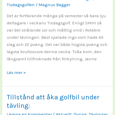
Tisdagsgolfen
/
Magnus Bagger
Det är fortfarande många på semester så bara sju
deltagare i veckans Tisdagsgolf. Enligt SMHI så
var det strålande sol och måttlig vind i Rotebro
under tävlingen. Bäst spelade Ingo som hade 43
slag och 22 poäng. Det var både högsta poäng och
lägsta bruttoscore denna vecka. Tvåa kom, den
långsamt tillfrisknade från förkylning, Janne
TISDAGSGOLFEN
Läs mer »
2026-
13:
Tillstånd att åka golfbil under
tävling:
Lämna en kommentar
/
Aktuellt
,
Övriga
,
Tävlingar