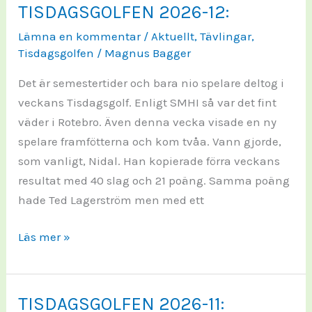
golfbil
TISDAGSGOLFEN 2026-12:
under
Lämna en kommentar
/
Aktuellt
,
Tävlingar
,
tävling:
Tisdagsgolfen
/
Magnus Bagger
Det är semestertider och bara nio spelare deltog i
veckans Tisdagsgolf. Enligt SMHI så var det fint
väder i Rotebro. Även denna vecka visade en ny
spelare framfötterna och kom tvåa. Vann gjorde,
som vanligt, Nidal. Han kopierade förra veckans
resultat med 40 slag och 21 poäng. Samma poäng
hade Ted Lagerström men med ett
TISDAGSGOLFEN
Läs mer »
2026-
12:
TISDAGSGOLFEN 2026-11: