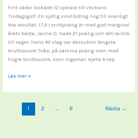
Fint väder lockade 12 spelare till veckans
Tisdagsgolf. En sydlig vind bidrog nog till ovanligt
bra resultat. 17,9 i snittpoäng är med god marginal
årets bästa. Janne O. hade 21 poäng och det räckte
till seger. Hans 40 slag var dessutom längsta
bruttoscore! Tvåa, på samma poäng men med
högre bruttoscore, kom Ingemar. Kjelle knep
TISDAGSGOLFEN
Läs mer »
2026-
8:
1
2
…
6
Nästa
→